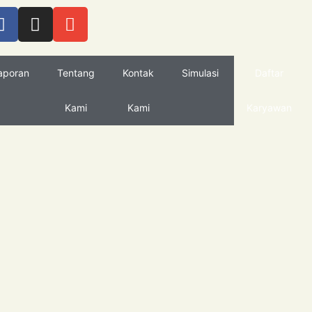
aporan
Tentang
Kontak
Simulasi
Daftar
Kami
Kami
Karyawan