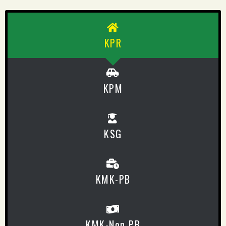
KPR
KPM
KSG
KMK-PB
KMK-Non PB