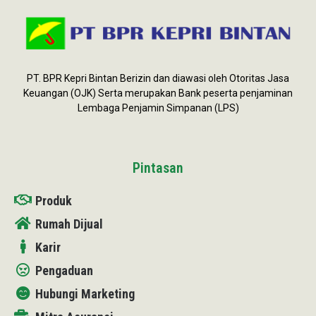
i
o
P
l
PT. BPR Kepri Bintan Berizin dan diawasi oleh Otoritas Jasa
a
Keuangan (OJK) Serta merupakan Bank peserta penjaminan
y
Lembaga Penjamin Simpanan (LPS)
e
r
Pintasan
Produk
Rumah Dijual
Karir
Pengaduan
Hubungi Marketing