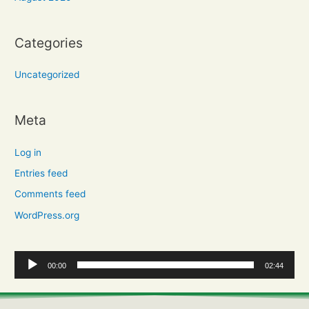
Categories
Uncategorized
Meta
Log in
Entries feed
Comments feed
WordPress.org
A
00:00
02:44
u
d